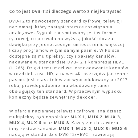
Co to jest DVB-T2 i dlaczego warto z niej korzystać
DVB-T2 to nowoczesny standard cyfrowej telewizji
naziemnej, który zastąpił starsze rozwiązania
analogowe. Sygnał transmitowany jest w formie
cyfrowej, co pozwala na wyższą jakość obrazu i
dźwięku przy jednoczesnym umieszczeniu większej
liczby programów w tym samym paśmie. W Polsce
dostępne są multipleksy, czyli pakiety kanałów,
nadawane w standardzie DVB-T2 z kompresją HEVC
(H.265). Dzięki temu możliwe jest nadawanie kanałów
w rozdzielczości HD, a nawet 4K, oszczędzając cenne
pasmo. Jeśli masz telewizor wyprodukowany po 2017
roku, prawdopodobnie ma wbudowany tuner
obsługujący ten standard. W przeciwnym wypadku
konieczny będzie zewnętrzny dekoder.
W ofercie naziemnej telewizji cyfrowej znajdziesz
multipleksy ogólnopolskie:
MUX 1
,
MUX 2
,
MUX 3
,
MUX 4
,
MUX 6
oraz
MUX 8
. Każdy z nich zawiera
inny zestaw kanałów.
MUX 1
,
MUX 2
,
MUX 3
i
MUX 6
nadają w standardzie DVB-T2/HEVC i zawierają