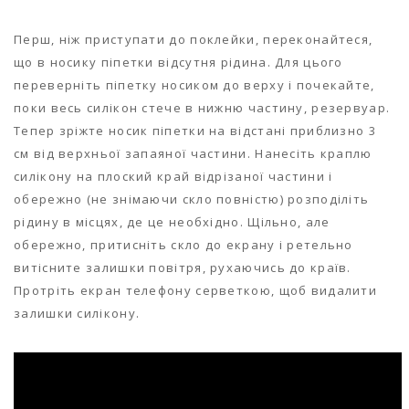
Перш, ніж приступати до поклейки, переконайтеся,
що в носику піпетки відсутня рідина. Для цього
переверніть піпетку носиком до верху і почекайте,
поки весь силікон стече в нижню частину, резервуар.
Тепер зріжте носик піпетки на відстані приблизно 3
см від верхньої запаяної частини. Нанесіть краплю
силікону на плоский край відрізаної частини і
обережно (не знімаючи скло повністю) розподіліть
рідину в місцях, де це необхідно. Щільно, але
обережно, притисніть скло до екрану і ретельно
витісните залишки повітря, рухаючись до країв.
Протріть екран телефону серветкою, щоб видалити
залишки силікону.