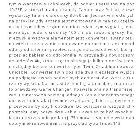
tym w Warszawie i okolicach, do odbioru satelitów na pozy
19.2°E, z których nadają kanały Canal+ oraz Polsat, zazw
wystarczy talerz o średnicy 80-90 cm. Jednak w niektóry
na przykład gdy antena jest montowana w miejscu częśc
osłoniętym lub w regionie o nieco słabszym sygnale, le
może być model o średnicy 100 cm lub nawet większy. Ko
niezwykle ważnym elementem jest konwerter, zwany też 
niewielkie urządzenie montowane na ramieniu anteny od
odbity od talerza i przetwarza go na częstotliwość, któr
przesłać kablem do odbiornika. W przypadku nowoczesn
dekoderów 4K, które często obsługują kilka tunerów jedn
niezbędny będzie konwerter typu Twin, Quad lub nowocz
Unicable. Konwerter Twin posiada dwa niezależne wyjści
na podpięcie dwóch oddzielnych odbiorników. Wersja Qu
cztery wyjścia. Natomiast technologia Unicable, znana ta
to prawdziwy Game Changer. Pozwala ona na transmisję 
wielu tunerów za pomocą jednego kabla koncentrycznego
upraszcza instalację w mieszkaniach, gdzie ciągnięcie n
przewodów byłoby kłopotliwe. Do połączenia wszystkich
potrzebujemy oczywiście kabla. Powinien to być wysokiej
koncentryczny o impedancji 75 omów, z solidnie wykona
dobrym ekranowaniem, na przykład typu Triset 113