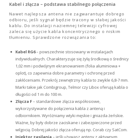
Kabel i złącza – podstawa stabilnego połączenia
Nawet najlepsza antena nie zagwarantuje dobrego
odbioru, jeśli sygnał będzie tracony w słabej jakości
kablu. Do instalacji naziemnej telewizji cyfrowej
zaleca się użycie kabla koncentrycznego o niskim
tłumieniu. Sprawdzone rozwiązania to:
Kabel RG6
– powszechnie stosowany w instalacjach
indywidualnych. Charakteryzuje się żyłą środkową o średnicy
1,02 mm i podwójnym ekranowaniem (folia aluminiowa +
oplot), co zapewnia dobre parametry i ochronę przed
zakłóceniami. Przekrój zewnętrzny kabla to zwykle 6,8-7 mm.
Marki takie jak Combigroup, Telmor czy Libox oferują kabla o
długości od 1 m do 100 m.
Złącza F
– standardowe złącza współosiowe,
wykorzystywane do połączenia kabla z anteną i
odbiornikiem. Wyróżniamy wtyki męskie i gniazda żeńskie.
Ważne, by były dobrze zaciskane i zabezpieczone przed
wilgocią. Dobrej jakości złącza oferują np. Corab czy SatCom.
Injektor zasilania
– jeśli używasz anteny z aktywnym