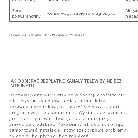
Serwis
Długot
Konserwacja, strojenie, diagnostyka
pogwarancyjny
nieza
Średnia ocena wynosi
4.9
na podstawie
104
głosów
JAK ODBIERAĆ BEZPŁATNE KANAŁY TELEWIZYJNE BEZ
INTERNETU
Darmowe kanały telewizyjne w dobrej jakości to nie
mit – wystarczy odpowiednia antena i kilka
sprawdzonych trików, by cieszyć się bogatą ofertą
programową bez abonamentu. Wystarczy zrozumieć,
jak działa cyfrowa telewizja naziemna i jak ją
prawidłowo odebrać. Pokażemy, jak dobrać sprzęt,
zamontować instalację i rozwiązać typowe problemy,
by odbiór był płynny i bez zakłóceń.