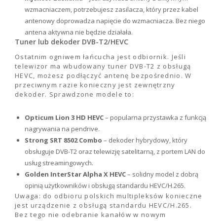
wzmacniaczem, potrzebujesz zasilacza, który przez kabel
antenowy doprowadza napięcie do wzmacniacza. Bez niego
antena aktywna nie będzie działała.
Tuner lub dekoder DVB-T2/HEVC
Ostatnim ogniwem łańcucha jest odbiornik. Jeśli
telewizor ma wbudowany tuner DVB-T2 z obsługą
HEVC, możesz podłączyć antenę bezpośrednio. W
przeciwnym razie konieczny jest zewnętrzny
dekoder. Sprawdzone modele to:
Opticum Lion 3 HD HEVC
– popularna przystawka z funkcją
nagrywania na pendrive.
Strong SRT 8502 Combo
– dekoder hybrydowy, który
obsługuje DVB-T2 oraz telewizję satelitarną, z portem LAN do
usług streamingowych.
Golden InterStar Alpha X HEVC
– solidny model z dobrą
opinią użytkowników i obsługą standardu HEVC/H.265.
Uwaga: do odbioru polskich multipleksów konieczne
jest urządzenie z obsługą standardu HEVC/H.265.
Bez tego nie odebranie kanałów w nowym