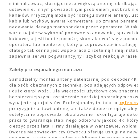
minimalizować, stosując nieco większą antenę lub dbając 
ustawienie. Innym powszechnym problemem jest brak ni
kanałów. Przyczyną może być rozregulowanie anteny, u
kabla lub wtyków, awaria konwertera lub zmiana parame
nadawania danego transpondera przez operatora. W tak
warto najpierw wykonać ponowne skanowanie, sprawdzić
kablowe, a jeśli to nie pomoże, skontaktować się z pomo
operatora lub monterem, który przeprowadzał instalację
dlatego tak cenna jest współpraca z rzetelną firmą instal
zapewnia serwis pogwarancyjny i szybką reakcję w razi
Zalety profesjonalnego montażu
Samodzielny montaż anteny satelitarnej pod dekoder 4K
dla osób obeznanych z techniką, posiadających odpowie
i dużo cierpliwości. Dla większości użytkowników znaczni
bezpieczniejszym i ostatecznie bardziej opłacalnym rozw
wynajęcie specjalistów. Profesjonalny instalator
cyfra.t
precyzyjnie ustawi antenę, ale także dobierze optymalny
estetycznie poprowadzi okablowanie i skonfiguruje deko
praca to gwarancja stabilnego odbioru w jakości 4K, któr
cieszyć przez lata. Firmy działające w Warszawie, Wołom
Dworze Mazowieckim czy Otwocku oferują usługi na naj
poziomie, często z dojazdem do klienta i gwarancją na 