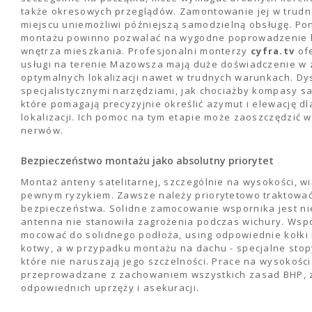
także okresowych przeglądów. Zamontowanie jej w trud
miejscu uniemożliwi późniejszą samodzielną obsługę. Po
montażu powinno pozwalać na wygodne poprowadzenie 
wnętrza mieszkania. Profesjonalni monterzy
cyfra.tv
ofe
usługi na terenie Mazowsza mają duże doświadczenie w
optymalnych lokalizacji nawet w trudnych warunkach. Dy
specjalistycznymi narzędziami, jak chociażby kompasy sa
które pomagają precyzyjnie określić azymut i elewację dl
lokalizacji. Ich pomoc na tym etapie może zaoszczędzić w
nerwów.
Bezpieczeństwo montażu jako absolutny priorytet
Montaż anteny satelitarnej, szczególnie na wysokości, wi
pewnym ryzykiem. Zawsze należy priorytetowo traktować
bezpieczeństwa. Solidne zamocowanie wspornika jest n
antenna nie stanowiła zagrożenia podczas wichury. Wsp
mocować do solidnego podłoża, using odpowiednie kołki
kotwy, a w przypadku montażu na dachu - specjalne sto
które nie naruszają jego szczelności. Prace na wysokośc
przeprowadzane z zachowaniem wszystkich zasad BHP, 
odpowiednich uprzęży i asekuracji.