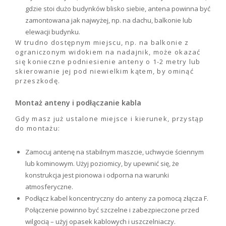
gdzie stoi dużo budynków blisko siebie, antena powinna być
zamontowana jak najwyżej, np. na dachu, balkonie lub
elewacji budynku.
W trudno dostępnym miejscu, np. na balkonie z
ograniczonym widokiem na nadajnik, może okazać
się konieczne podniesienie anteny o 1-2 metry lub
skierowanie jej pod niewielkim kątem, by ominąć
przeszkodę.
Montaż anteny i podłączanie kabla
Gdy masz już ustalone miejsce i kierunek, przystąp
do montażu:
Zamocuj antenę na stabilnym maszcie, uchwycie ściennym
lub kominowym. Użyj poziomicy, by upewnić się, że
konstrukcja jest pionowa i odporna na warunki
atmosferyczne.
Podłącz kabel koncentryczny do anteny za pomocą złącza F.
Połączenie powinno być szczelne i zabezpieczone przed
wilgocią – użyj opasek kablowych i uszczelniaczy.