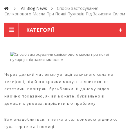
All Blog News
Спосіб Застосування
Силіконового Масла При Появі Пухирців Під Захисним Склом
КАТЕГОРІЇ
Через деякий час експлуатації захисного скла на
телефоні, під його краями можуть з'явитися не
естетичні повітряні бульбашки. В даному відео
наочно показано, як ви можете, буквально в
домашніх умовах, вирішити цю проблему.
Вам знадобляться: піпетка з силіконовою рідиною,
суха серветка і ножиці.