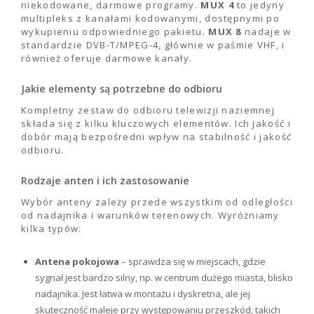
niekodowane, darmowe programy.
MUX 4
to jedyny
multipleks z kanałami kodowanymi, dostępnymi po
wykupieniu odpowiedniego pakietu.
MUX 8
nadaje w
standardzie DVB-T/MPEG-4, głównie w paśmie VHF, i
również oferuje darmowe kanały.
Jakie elementy są potrzebne do odbioru
Kompletny zestaw do odbioru telewizji naziemnej
składa się z kilku kluczowych elementów. Ich jakość i
dobór mają bezpośredni wpływ na stabilność i jakość
odbioru.
Rodzaje anten i ich zastosowanie
Wybór anteny zależy przede wszystkim od odległości
od nadajnika i warunków terenowych. Wyróżniamy
kilka typów:
Antena pokojowa
– sprawdza się w miejscach, gdzie
sygnał jest bardzo silny, np. w centrum dużego miasta, blisko
nadajnika. Jest łatwa w montażu i dyskretna, ale jej
skuteczność maleje przy występowaniu przeszkód, takich