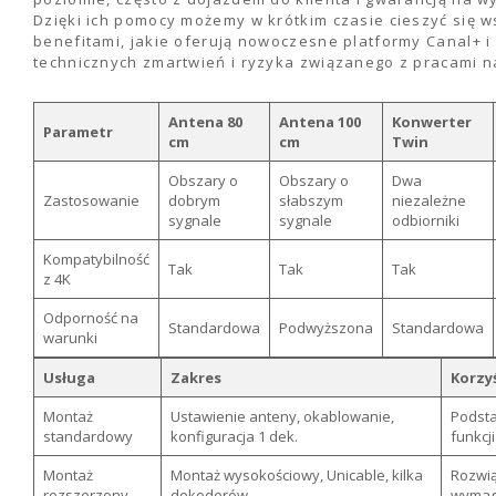
Dzięki ich pomocy możemy w krótkim czasie cieszyć się w
benefitami, jakie oferują nowoczesne platformy Canal+ i 
technicznych zmartwień i ryzyka związanego z pracami n
Antena 80
Antena 100
Konwerter
Parametr
cm
cm
Twin
Obszary o
Obszary o
Dwa
Zastosowanie
dobrym
słabszym
niezależne
sygnale
sygnale
odbiorniki
Kompatybilność
Tak
Tak
Tak
z 4K
Odporność na
Standardowa
Podwyższona
Standardowa
warunki
Usługa
Zakres
Korzy
Montaż
Ustawienie anteny, okablowanie,
Podst
standardowy
konfiguracja 1 dek.
funkcji
Montaż
Montaż wysokościowy, Unicable, kilka
Rozwią
rozszerzony
dekoderów
wymag