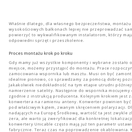
Właśnie dlatego, dla własnego bezpieczeństwa, montażu
wysokościowych balkonach lepiej nie przeprowadzać sam
powierzyć to wykwalifikowanym instalatorom, którzy maj
odpowiedni sprzęt i przeszkolenie.
Proces montażu krok po kroku
Gdy mamy już wszystkie komponenty i wybrane zostało 
miejsce, możemy przystąpić do montażu. Prace rozpocz
zamocowania wspornika lub masztu. Musi on być zamon
idealnie pionowo, co sprawdzamy za pomocą dobrej pozi
Jakakolwiek niedokładność na tym etapie utrudni późnie
namierzenie satelity. Następnie do wspornika mocujemy 
zgodnie z instrukcją producenta. Kolejnym krokiem jest
konwertera na ramieniu anteny. Konwerter powinien być
pod właściwym kątem, zwanym skręceniem polaryzacji. Dl
nadających na Europę Środkową, wartość ta jest zwykle z
zera, ale warto ją zweryfikować dla konkretnej lokalizac
konwertery Unicable często mają już ten parametr ustaw
fabrycznie. Teraz czas na poprowadzenie okablowania. 