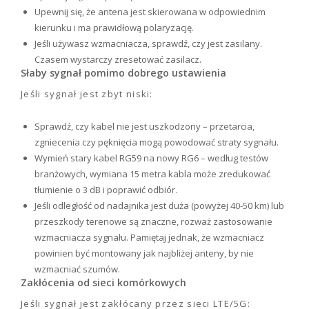
Upewnij się, że antena jest skierowana w odpowiednim
kierunku i ma prawidłową polaryzację.
Jeśli używasz wzmacniacza, sprawdź, czy jest zasilany.
Czasem wystarczy zresetować zasilacz.
Słaby sygnał pomimo dobrego ustawienia
Jeśli sygnał jest zbyt niski:
Sprawdź, czy kabel nie jest uszkodzony – przetarcia,
zgniecenia czy pęknięcia mogą powodować straty sygnału.
Wymień stary kabel RG59 na nowy RG6 – według testów
branżowych, wymiana 15 metra kabla może zredukować
tłumienie o 3 dB i poprawić odbiór.
Jeśli odległość od nadajnika jest duża (powyżej 40-50 km) lub
przeszkody terenowe są znaczne, rozważ zastosowanie
wzmacniacza sygnału. Pamiętaj jednak, że wzmacniacz
powinien być montowany jak najbliżej anteny, by nie
wzmacniać szumów.
Zakłócenia od sieci komórkowych
Jeśli sygnał jest zakłócany przez sieci LTE/5G: