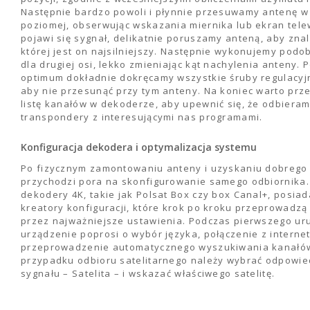
Następnie bardzo powoli i płynnie przesuwamy antenę w
poziomej, obserwując wskazania miernika lub ekran tele
pojawi się sygnał, delikatnie poruszamy anteną, aby znal
której jest on najsilniejszy. Następnie wykonujemy podo
dla drugiej osi, lekko zmieniając kąt nachylenia anteny. 
optimum dokładnie dokręcamy wszystkie śruby regulacyj
aby nie przesunąć przy tym anteny. Na koniec warto pr
listę kanałów w dekoderze, aby upewnić się, że odbiera
transpondery z interesującymi nas programami.
Konfiguracja dekodera i optymalizacja systemu
Po fizycznym zamontowaniu anteny i uzyskaniu dobrego
przychodzi pora na skonfigurowanie samego odbiornika
dekodery 4K, takie jak Polsat Box czy box Canal+, posiada
kreatory konfiguracji, które krok po kroku przeprowadzą
przez najważniejsze ustawienia. Podczas pierwszego ur
urządzenie poprosi o wybór języka, połączenie z interne
przeprowadzenie automatycznego wyszukiwania kanałó
przypadku odbioru satelitarnego należy wybrać odpowie
sygnału – Satelita – i wskazać właściwego satelitę.