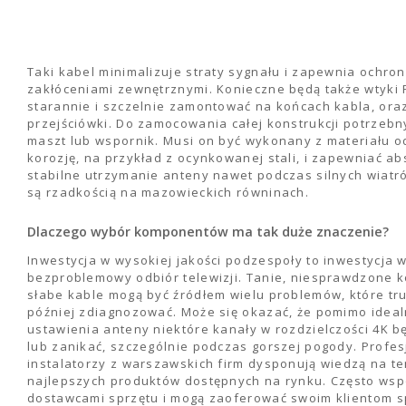
Taki kabel minimalizuje straty sygnału i zapewnia ochro
zakłóceniami zewnętrznymi. Konieczne będą także wtyki F
starannie i szczelnie zamontować na końcach kabla, or
przejściówki. Do zamocowania całej konstrukcji potrzebny
maszt lub wspornik. Musi on być wykonany z materiału 
korozję, na przykład z ocynkowanej stali, i zapewniać ab
stabilne utrzymanie anteny nawet podczas silnych wiatró
są rzadkością na mazowieckich równinach.
Dlaczego wybór komponentów ma tak duże znaczenie?
Inwestycja w wysokiej jakości podzespoły to inwestycja w
bezproblemowy odbiór telewizji. Tanie, niesprawdzone k
słabe kable mogą być źródłem wielu problemów, które tr
później zdiagnozować. Może się okazać, że pomimo idea
ustawienia anteny niektóre kanały w rozdzielczości 4K 
lub zanikać, szczególnie podczas gorszej pogody. Profes
instalatorzy z warszawskich firm dysponują wiedzą na t
najlepszych produktów dostępnych na rynku. Często wspó
dostawcami sprzętu i mogą zaoferować swoim klientom 