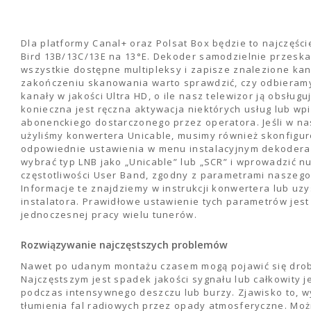
Dla platformy Canal+ oraz Polsat Box będzie to najczęście
Bird 13B/13C/13E na 13°E. Dekoder samodzielnie przesk
wszystkie dostępne multipleksy i zapisze znalezione kan
zakończeniu skanowania warto sprawdzić, czy odbieram
kanały w jakości Ultra HD, o ile nasz telewizor ją obsług
konieczna jest ręczna aktywacja niektórych usług lub wp
abonenckiego dostarczonego przez operatora. Jeśli w nas
użyliśmy konwertera Unicable, musimy również skonfigu
odpowiednie ustawienia w menu instalacyjnym dekodera
wybrać typ LNB jako „Unicable” lub „SCR” i wprowadzić 
częstotliwości User Band, zgodny z parametrami naszego
Informacje te znajdziemy w instrukcji konwertera lub uz
instalatora. Prawidłowe ustawienie tych parametrów jest
jednoczesnej pracy wielu tunerów.
Rozwiązywanie najczęstszych problemów
Nawet po udanym montażu czasem mogą pojawić się dro
Najczęstszym jest spadek jakości sygnału lub całkowity j
podczas intensywnego deszczu lub burzy. Zjawisko to, w
tłumienia fal radiowych przez opady atmosferyczne. Moż