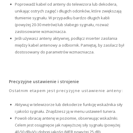
Poprowadź kabel od anteny do telewizora lub dekodera,
unikając ostrych zagięć i długich odcinków, które zwiększają
tłumienie sygnału. W przypadku bardzo długich kabli
(powyżej 20-30 metrów) lub słabego sygnału, rozważ
zastosowanie wzmacniacza.
Jeśli używasz anteny aktywnej, podłącz inserter zasilania
między kabel antenowy a odbiornik. Pamiętaj, by zasilacz był
dostosowany do parametrów wzmacniacza.
Precyzyjne ustawienie i strojenie
Ostatnim etapem jest precyzyjne ustawienie anteny:
Aktywuj w telewizorze lub dekoderze funkcję wskaźnika siły
i jakości sygnału. Znajdziesz ją w menu ustawień tunera.
Powoli obracaj antenę w poziomie, obserwując wskaźniki.
Celem jest osiągnięcie jak najwyższej siły sygnału (powyżej
40-50 dBµV) i dobrej jakości (MER powyżej 25 dB).