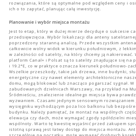
rozwiązania, które są optymalne pod względem ceny i os
ich o to zapytać, planując całą inwestycję.
Planowanie i wybór miejsca montażu
Jest to etap, który w dużej mierze decyduje o sukcesie c
przedsięwzięcia. Wybór lokalizacji dla anteny satelitarne
poprzedzony staranną analizą. Przede wszystkim antena
całkowicie wolny widok w kierunku południowym, z lekki
w zależności od satelity, na który chcemy ją nakierować
platform Canal+ i Polsat są to satelity znajdujące się na 
i 19.2°E, co w praktyce oznacza kierunek południowo-zac
Wszelkie przeszkody, takie jak drzewa, inne budynki, sł
energetyczne czy nawet elementy architektoniczne nas
domu, mogą blokować lub znacząco pogarszać sygnał. W 
zabudowanych dzielnicach Warszawy, na przykład na Mu
Śródmieściu, znalezienie idealnego miejsca bywa prawd
wyzwaniem. Czasami jedynym sensownym rozwiązaniem 
wysięgniku wychodzącym poza lico balkonu lub bezpośr
budynku. Należy pamiętać, że montaż na wspólnych częśc
elewacja czy dach, może wymagać zgody spółdzielni mie
wspólnoty. Warto tę kwestię wyjaśnić przed zakupem sprz
istotną sprawą jest łatwy dostęp do miejsca montażu. An
szczególnie na początku, może wymagać drobnych korekt