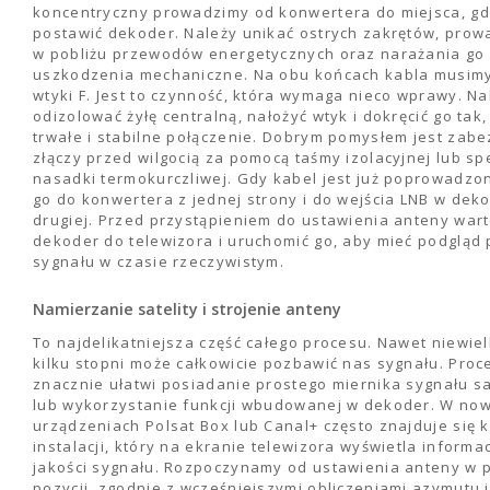
koncentryczny prowadzimy od konwertera do miejsca, gd
postawić dekoder. Należy unikać ostrych zakrętów, prow
w pobliżu przewodów energetycznych oraz narażania go
uszkodzenia mechaniczne. Na obu końcach kabla musi
wtyki F. Jest to czynność, która wymaga nieco wprawy. Na
odizolować żyłę centralną, nałożyć wtyk i dokręcić go tak
trwałe i stabilne połączenie. Dobrym pomysłem jest zab
złączy przed wilgocią za pomocą taśmy izolacyjnej lub sp
nasadki termokurczliwej. Gdy kabel jest już poprowadzo
go do konwertera z jednej strony i do wejścia LNB w dek
drugiej. Przed przystąpieniem do ustawienia anteny war
dekoder do telewizora i uruchomić go, aby mieć podgląd
sygnału w czasie rzeczywistym.
Namierzanie satelity i strojenie anteny
To najdelikatniejsza część całego procesu. Nawet niewiel
kilku stopni może całkowicie pozbawić nas sygnału. Proc
znacznie ułatwi posiadanie prostego miernika sygnału sa
lub wykorzystanie funkcji wbudowanej w dekoder. W no
urządzeniach Polsat Box lub Canal+ często znajduje się 
instalacji, który na ekranie telewizora wyświetla informacj
jakości sygnału. Rozpoczynamy od ustawienia anteny w p
pozycji, zgodnie z wcześniejszymi obliczeniami azymutu i