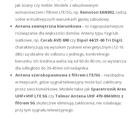
jak ściany czy meble. Modele z wbudowanym
wzmacniaczem i filtrem LTE/5G, np.
Reinston EAN002
, radzą
sobie w trudniejszych warunkach gęstej zabudowy.
Antena zewnętrzna kierunkowa
– to najpopularniejsze
rozwiązanie dla większości domów. Anteny typu Yagi lub
siatkowe, np.
Corab AVD 690
czy
Dipol 44/21-60 Tri Digit
,
charakteryzują się wysokim zyskiem energetycznym (12-16
dBi) i są idealne do odbioru z jednego, konkretnego
kierunku. Ich średnica waha się od 60 do 80 cm, co wystarcza
dla odległości do 30-40 km od nadajnika.
Antena szerokopasmowa z filtrem LTE/5G
– niezbędna
w miejscach, gdzie sygnał telewizyjny może być zakłócany
przez sieci komórkowe. Modele takie jak
Spacetronik Ares
UHF+VHF LTE 5G
czy
Telmor Antena UHF 470-694 MHz z
filtrem 5G
skutecznie eliminują zakłócenia, nie osłabiając
przy tym sygnału telewizyjnego.