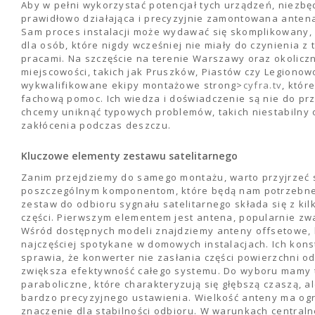
Aby w pełni wykorzystać potencjał tych urządzeń, niezbę
prawidłowo działająca i precyzyjnie zamontowana antena
Sam proces instalacji może wydawać się skomplikowany,
dla osób, które nigdy wcześniej nie miały do czynienia z 
pracami. Na szczęście na terenie Warszawy oraz okolicz
miejscowości, takich jak Pruszków, Piastów czy Legionowo
wykwalifikowane ekipy montażowe strong>
cyfra.tv
, któr
fachową pomoc. Ich wiedza i doświadczenie są nie do pr
chcemy uniknąć typowych problemów, takich niestabilny 
zakłócenia podczas deszczu.
Kluczowe elementy zestawu satelitarnego
Zanim przejdziemy do samego montażu, warto przyjrzeć 
poszczególnym komponentom, które będą nam potrzebne
zestaw do odbioru sygnału satelitarnego składa się z kil
części. Pierwszym elementem jest antena, popularnie zw
Wśród dostępnych modeli znajdziemy anteny offsetowe, 
najczęściej spotykane w domowych instalacjach. Ich kons
sprawia, że konwerter nie zasłania części powierzchni odb
zwiększa efektywność całego systemu. Do wyboru mamy 
paraboliczne, które charakteryzują się głębszą czaszą, 
bardzo precyzyjnego ustawienia. Wielkość anteny ma o
znaczenie dla stabilności odbioru. W warunkach centralne