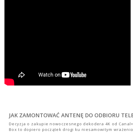
JAK ZAMONTOWAĆ ANTENĘ DO ODBIORU TELEW
Decyzja o zakupie nowoczesnego dekodera 4K od Canal+
Box to dopiero początek drogi ku niesamowitym wrażeni